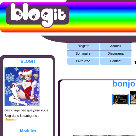
Blogit.fr
Accueil
Sommaire
Diaporama
BLOGIT
Livre d'or
Contact
[
bonjo
des image rien que pour vous
Blog dans la catégorie :
Humour
Modules