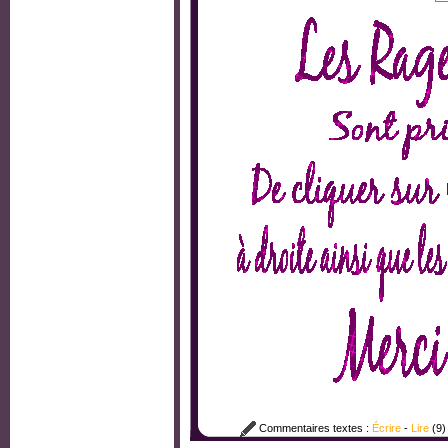
Commentaires textes :
Écrire
-
Lire
(9)