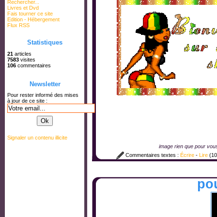
Rechercher...
Livres et Dvd
Fais tourner ce site
Edition - Hébergement
Flux RSS
Statistiques
21
articles
7583
visites
106
commentaires
Newsletter
Pour rester informé des mises
à jour de ce site :
Signaler un contenu illicite
image rien que pour vo
Commentaires textes :
Écrire
-
Lire
(10
po